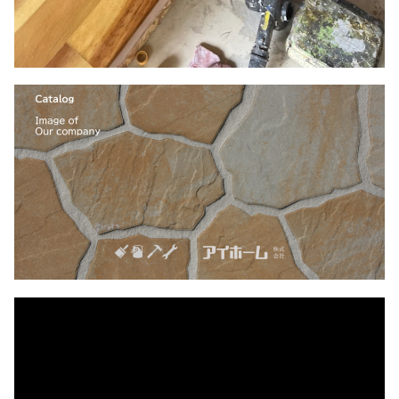
動
画
プ
レ
ー