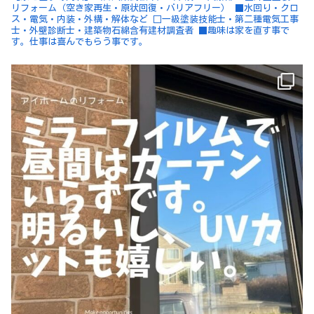
リフォーム（空き家再生・原状回復・バリアフリー）
■水回り・クロ
ス・電気・内装・外構・解体など
□一級塗装技能士・第二種電気工事
士・外壁診断士・建築物石綿含有建材調査者
■趣味は家を直す事で
す。仕事は喜んでもらう事です。