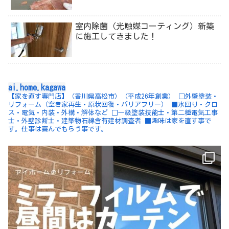
室内除菌（光触媒コーティング）新築
に施工してきました！
ai.home.kagawa
【家を直す専門店】（香川県高松市）（平成26年創業）
□外壁塗装・
リフォーム（空き家再生・原状回復・バリアフリー）
■水回り・クロ
ス・電気・内装・外構・解体など
□一級塗装技能士・第二種電気工事
士・外壁診断士・建築物石綿含有建材調査者
■趣味は家を直す事で
す。仕事は喜んでもらう事です。