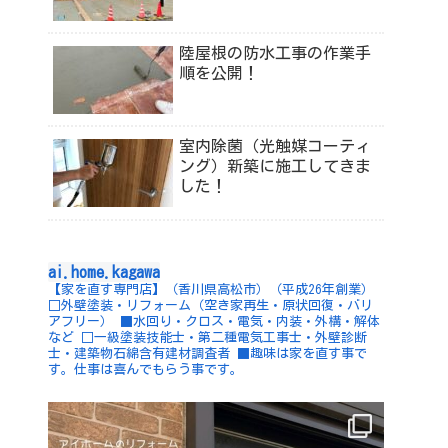
陸屋根の防水工事の作業手
順を公開！
室内除菌（光触媒コーティ
ング）新築に施工してきま
した！
ai.home.kagawa
【家を直す専門店】（香川県高松市）（平成26年創業）
□外壁塗装・リフォーム（空き家再生・原状回復・バリ
アフリー）
■水回り・クロス・電気・内装・外構・解体
など
□一級塗装技能士・第二種電気工事士・外壁診断
士・建築物石綿含有建材調査者
■趣味は家を直す事で
す。仕事は喜んでもらう事です。