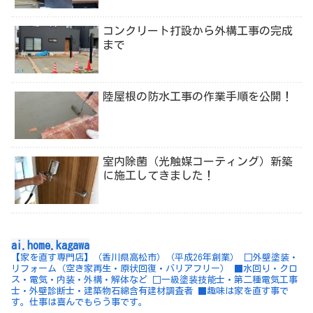
コンクリート打設から外構工事の完成
まで
陸屋根の防水工事の作業手順を公開！
室内除菌（光触媒コーティング）新築
に施工してきました！
ai.home.kagawa
【家を直す専門店】（香川県高松市）（平成26年創業）
□外壁塗装・
リフォーム（空き家再生・原状回復・バリアフリー）
■水回り・クロ
ス・電気・内装・外構・解体など
□一級塗装技能士・第二種電気工事
士・外壁診断士・建築物石綿含有建材調査者
■趣味は家を直す事で
す。仕事は喜んでもらう事です。