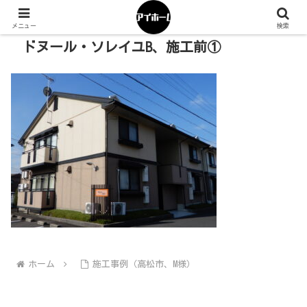
メニュー
検索
ドヌール・ソレイユB、施工前①
ホーム
施工事例（高松市、M様）