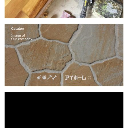
動
画
プ
レ
ー