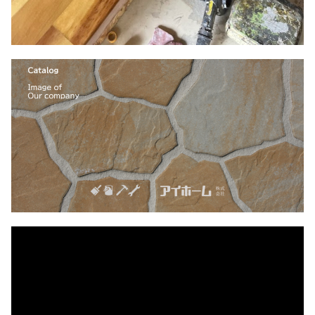
動
画
プ
レ
ー