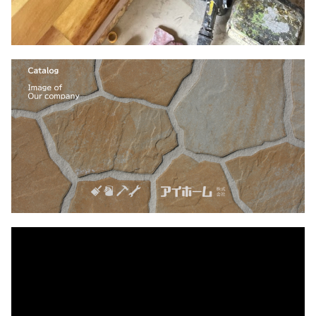
動
画
プ
レ
ー