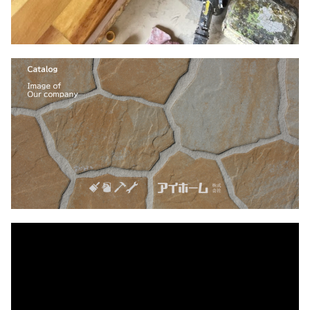
動
画
プ
レ
ー