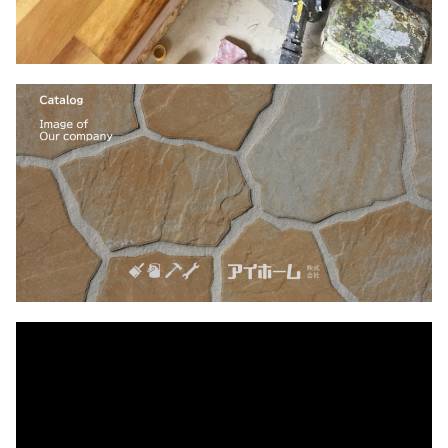
動
画
プ
レ
ー