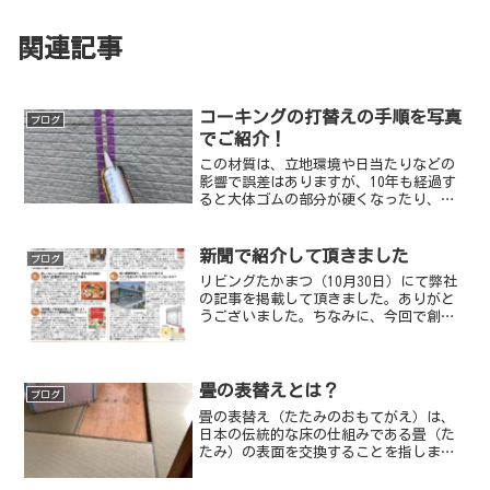
関連記事
コーキングの打替えの手順を写真
ブログ
でご紹介！
この材質は、立地環境や日当たりなどの
影響で誤差はありますが、10年も経過す
ると大体ゴムの部分が硬くなったり、ひ
び割れてきます。このまま放置しておく
と、建物の内部に水が入り込んできます
ので、躯体や外壁材を痛めてしまう原因
新聞で紹介して頂きました
ブログ
になります。
リビングたかまつ（10月30日）にて弊社
の記事を掲載して頂きました。ありがと
うございました。ちなみに、今回で創刊
４５年を迎えられたそうです。リビング
たかまつさん、創刊４５年おめでとうご
ざいます！
畳の表替えとは？
ブログ
畳の表替え（たたみのおもてがえ）は、
日本の伝統的な床の仕組みである畳（た
たみ）の表面を交換することを指しま
す。