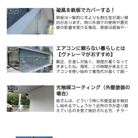
破風を鉄板でカバーする！
ブログ
鉄板は一般的に木よりも耐久性が高い傾
向があります。特に外部での使用や悪天
候の影響を受ける場合、鉄板は腐食や劣
化に強く、長寿命であると言えます。
エアコンに頼らない暮らしとは
ブログ
【ヴァレーマがおすすめ】
最近、日差しが強く、部屋が暑くなって
きましたね。毎年、この時期が来るとエ
アコンを使い始めて電気代が高くて困り
ますよね。外からの日差しが強いと、室
温が上がります。その日差しをカットし
てくれるのが【ヴァレーマ】です。
光触媒コーティング（外壁塗装の
ブログ
場合）
皆さんは、どういう時に外壁塗装を検討
し始めるでしょうか？近所の方が塗り替
えているのを見て検討される方、チラシ
や営業の方が訪問されて気付く方など
色々ときっかけがあると思います。外壁
塗装を意識して検討し始めると、予算の
事、業者の選定、どんな塗料を使うのか
など考えることはたくさんありますよ